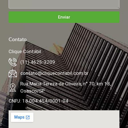
Enviar
Contato
Clique Contábil
(11) 4625-3209
contato@cliquecontabil.com.br
Rua Maria Tereza de Oliveira, n° 70, km 18,
Osasco/SP
CNPJ: 18.004.454/0001-04